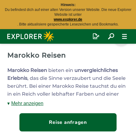
Hinweis:
Du befindest dich auf einer alten Version unserer Website. Die neue Explorer
Website ist unter
www.explorer.de
. Bitte aktualisiere gespeicherte Lesezeichen und Bookmarks.
Explorer
Fernreisen
Marokko Reisen
Marokko Reisen
bieten ein
unvergleichliches
Erlebnis
, das die Sinne verzaubert und die Seele
berührt. Bei einer Marokko Reise tauchst du ein
in ein Reich voller lebhafter Farben und einer
reichen Kultur, die Jahrhunderte zurückreicht.
Mehr anzeigen
Schlendere durch die Gassen von Marrakesch,
Reise anfragen
erkunde die faszinierenden Basare und den
berühmten Marktplatz Djemaa el Fna. Genieße