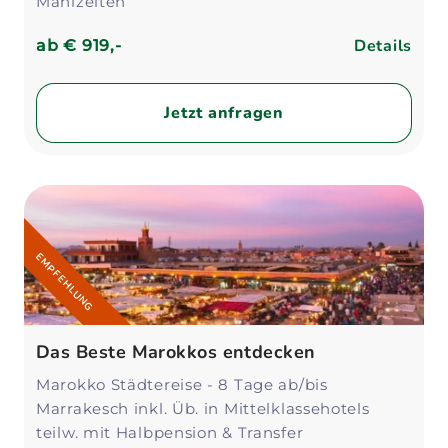
Mahlzeiten
Egal, ob du die historischen Städte oder die
Naturwunder des Landes erleben möchtest –
Details
ab
€ 919,-
eine Marokko Rundreise wird dich in ihren Bann
ziehen und unvergessliche Erinnerungen
schaffen.
Jetzt anfragen
EMPFEHLUNG
Das Beste Marokkos entdecken
Marokko Städtereise - 8 Tage ab/bis
Marrakesch inkl. Üb. in Mittelklassehotels
teilw. mit Halbpension & Transfer