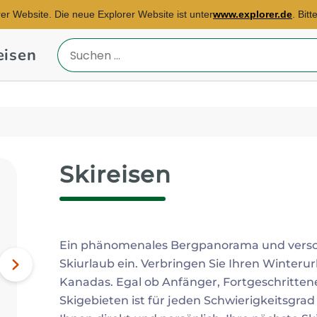
rer Website. Die neue Explorer Website ist unter
www.explorer.de
. Bit
eisen
Reiseland
eingeben
Skireisen
Reisebüro Freiburg
E-Mail:
julia.roths@explorer.de
Ein phänomenales Bergpanorama und versch
Ägypten, Kenia, Marokko...
Skiurlaub ein. Verbringen Sie Ihren Winteru
Nächstes
Kanadas. Egal ob Anfänger, Fortgeschritten
Bild
Skigebieten ist für jeden Schwierigkeitsgra