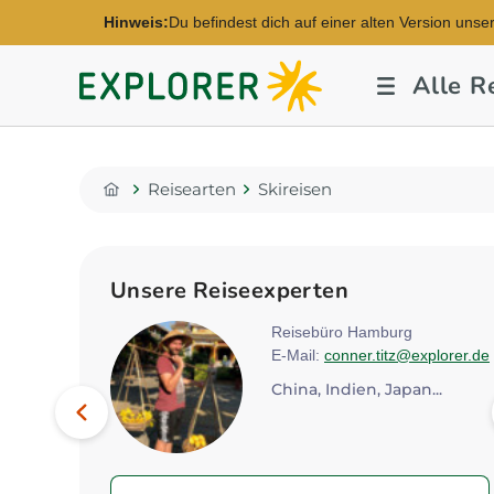
Hinweis:
Du befindest dich auf einer alten Version unse
Explorer
Alle R
Fernreisen
Reisearten
Skireisen
Home
Unsere Reiseexperten
n
Reisebüro Hamburg
xplorer.de
E-Mail:
conner.titz@explorer.de
Bild
China, Indien, Japan...
Vorheriges