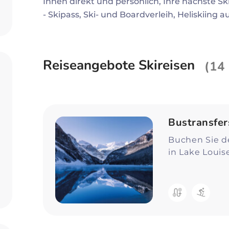
Ihnen direkt und persönlich, Ihre nächste Sk
Zum Profil
- Skipass, Ski- und Boardverleih, Heliskiing 
Reiseangebote Skireisen
(14
Bustransfer
Buchen Sie de
in Lake Louis