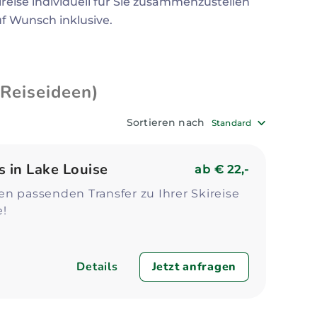
ireise individuell für Sie zusammenzustellen
Zum Profil
Zum 
auf Wunsch inklusive.
 Reiseideen)
Sortieren nach
Standard
s in Lake Louise
ab
€ 22,-
n passenden Transfer zu Ihrer Skireise
e!
Details
Jetzt anfragen