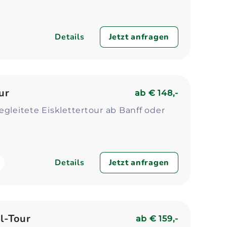
Details
Jetzt anfragen
ur
ab
€ 148,-
egleitete Eisklettertour ab Banff oder
Details
Jetzt anfragen
l-Tour
ab
€ 159,-