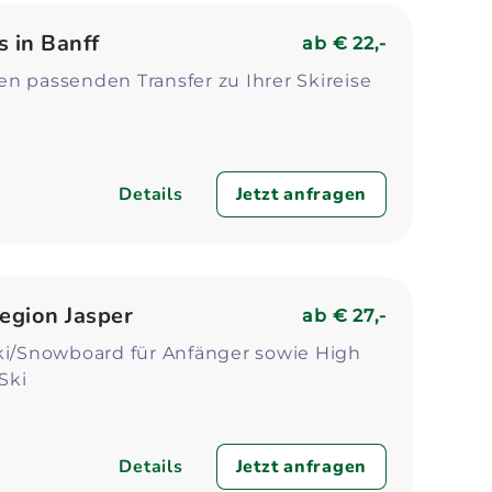
s in Banff
ab
€ 22,-
n passenden Transfer zu Ihrer Skireise
Details
Jetzt anfragen
Region Jasper
ab
€ 27,-
ki/Snowboard für Anfänger sowie High
Ski
Details
Jetzt anfragen