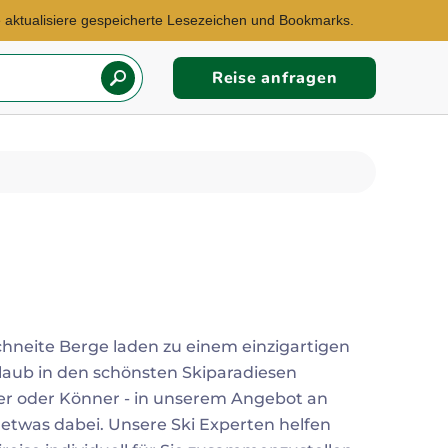
te aktualisiere gespeicherte Lesezeichen und Bookmarks.
Reise anfragen
Reisebüro Berlin Mitte
Re
E-Mail:
E-
michael.buschek@explorer.de
pa
neite Berge laden zu einem einzigartigen
rlaub in den schönsten Skiparadiesen
Botswana, Mosambik,
Ägyp
Südafrika...
Sü
er oder Könner - in unserem Angebot an
d etwas dabei. Unsere Ski Experten helfen