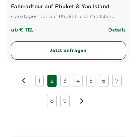
Fahrradtour auf Phuket & Yao Island
Ganztagestour auf Phuket und Yao Island
Details
ab
€ 112,-
Jetzt anfragen
1
2
3
4
5
6
7
zurück
8
9
weiter