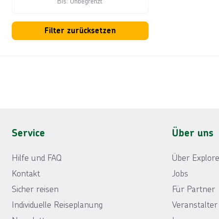
Bis: Unbegrenzt
Preis pro Person
Filter zurücksetzen
Footer
Footer navigation
Service
Über uns
Hilfe und FAQ
Über Explore
Kontakt
Jobs
Sicher reisen
Für Partner
Individuelle Reiseplanung
Veranstalte