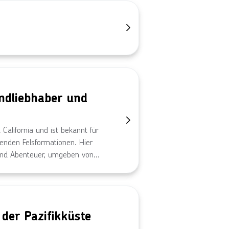
andliebhaber und
California und ist bekannt für
renden Felsformationen. Hier
und Abenteuer, umgeben von
im Erkunden des berühmten El
dano Beach oder bei einer
ebnisse in einer einzigartigen
warme Klima und das lebendige
 der Pazifikküste
 machen.