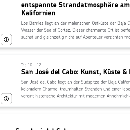
entspannte Strandatmosphäre am 
Kalifornien
Los Barriles liegt an der malerischen Ostküste der Baja Ca
Wasser der Sea of Cortez. Dieser charmante Ort ist perf
suchst und gleichzeitig nicht auf Abenteuer verzichten m
Bild von © Michele Ricucci über Getty Images
Sonne und Wind die besten Bedingungen für Wassersport,
Windsurfen, genießen oder einfach an den unberührten 
Barriles bietet Dir die ideale Mischung aus Natur, Aktivi
Lebensstil.
Tag 10 - 12
San José del Cabo: Kunst, Küste &
San José del Cabo liegt an der Südspitze der Baja Califor
kolonialem Charme, traumhaften Stränden und einer lebe
vereint historische Architektur mit modernen Annehmlichk
Bild von © Elijah-Lovkoff über Getty Images
ihre entspannte Atmosphäre zu genießen. Ob Du durch d
schlenderst oder die Küste erkundest – hier erwartet Dic
Kultur und Natur. San José del Cabo ist der ideale Ort, u
vollen Zügen zu erleben.