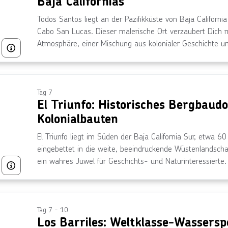
Baja Californias
Todos Santos liegt an der Pazifikküste von Baja Californi
Cabo San Lucas. Dieser malerische Ort verzaubert Dich 
Atmosphäre, einer Mischung aus kolonialer Geschichte u
Bild von © Turismo De La Paz
Hier kannst Du in historischen Straßen schlendern, an 
und köstliche, frische Meeresfrüchte genießen. Todos Sant
Rückzugsort, um dem Alltag zu entfliehen und die Schönh
Tag 7
El Triunfo: Historisches Bergbau
Kolonialbauten
El Triunfo liegt im Süden der Baja California Sur, etwa 6
eingebettet in die weite, beeindruckende Wüstenlandschaf
ein wahres Juwel für Geschichts- und Naturinteressierte.
Bild von © MattGush über Getty Images
faszinierende Bergbaugeschichte eintauchen, die die Regi
gleichzeitig die Ruhe der unberührten Wüste genießen. Mi
Sehenswürdigkeiten und der einzigartigen Atmosphäre ist E
Entdecker, die das Authentische und Unverfälschte suche
Tag 7 - 10
Los Barriles: Weltklasse-Wassersp