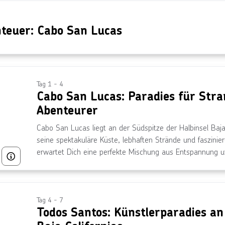
nteuer: Cabo San Lucas
Tag 1 - 4
Cabo San Lucas: Paradies für Str
Abenteurer
Cabo San Lucas liegt an der Südspitze der Halbinsel Baja 
seine spektakuläre Küste, lebhaften Strände und faszinie
erwartet Dich eine perfekte Mischung aus Entspannung 
Bild von © Kirk Fisher über Getty Images
klarem, türkisblauem Wasser und goldenem Sand. Ob be
Arco, beim Genießen der pulsierenden Strandbars am Me
Walbeobachtungstour – Cabo bietet Dir unvergessliche Erl
Naturkulisse. Genieße die kulinarischen Highlights, das 
Tag 4 - 7
Todos Santos: Künstlerparadies an
Nachtleben, die diesen Ort zu einem beliebten Reiseziel