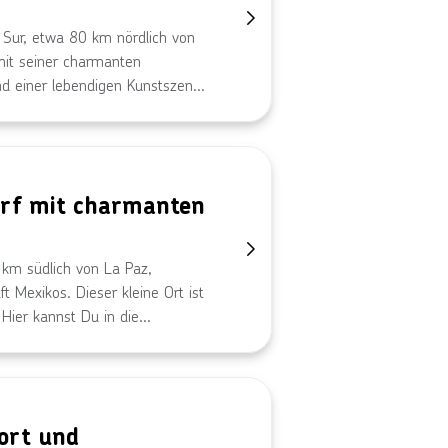
a Sur, etwa 80 km nördlich von
mit seiner charmanten
nd einer lebendigen Kunstszene.
unberührten Stränden entspannen
os ist der perfekte
eit Mexikos zu erleben.
dorf mit charmanten
0 km südlich von La Paz,
t Mexikos. Dieser kleine Ort ist
 Hier kannst Du in die
on einst prägte, und
t seinen historischen
l Triunfo der perfekte Ort für
n.
ort und