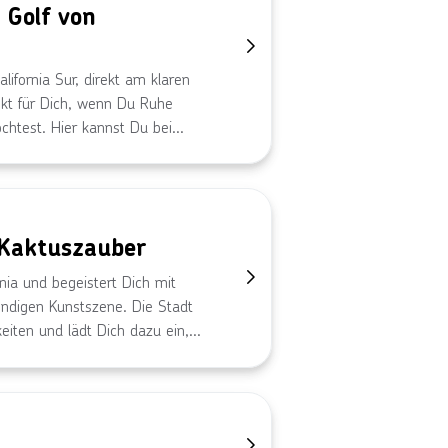
Golf von
lifornia Sur, direkt am klaren
ekt für Dich, wenn Du Ruhe
öchtest. Hier kannst Du bei
 wie Kitesurfen oder
Stränden entspannen. Los
täten und entspanntem
 Kaktuszauber
nia und begeistert Dich mit
ndigen Kunstszene. Die Stadt
eiten und lädt Dich dazu ein,
ie malerischen Gassen
h eine perfekte Mischung aus
m die Schönheit Mexikos in