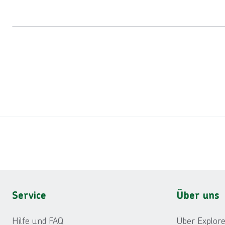
Reiseroute
Footer
Footer navigation
Service
Über uns
Hilfe und FAQ
Über Explore