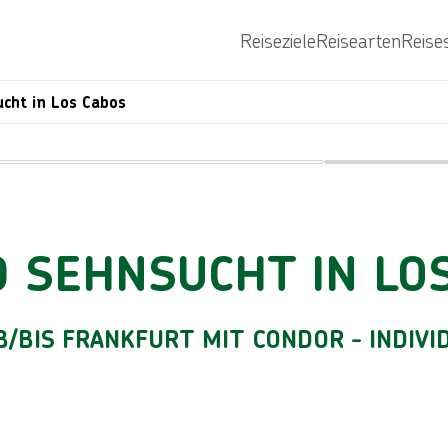
Reiseziele
Reisearten
Reise
cht in Los Cabos
Bild von © Elijah-Lovkoff über Getty
D SEHNSUCHT IN LO
/BIS FRANKFURT MIT CONDOR - INDIV