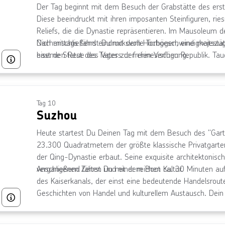
Der Tag beginnt mit dem Besuch der Grabstätte des ers
Diese beeindruckt mit ihren imposanten Steinfiguren, ries
Reliefs, die die Dynastie repräsentieren. Im Mausoleum 
Dich anschließend eindrucksvolle Torbögen, eine majest
Nachmittags fährst Du mit dem Hochgeschwindigkeitszug
eiserne Statue des Vaters der chinesischen Republik. Tau
hast den Rest des Tages zur freien Verfügung.
Bild von © Alvaro Faraco über Getty Images
Tag 10
Suzhou
Heute startest Du Deinen Tag mit dem Besuch des "Garte
23.300 Quadratmetern der größte klassische Privatgarte
der Qing-Dynastie erbaut. Seine exquisite architektonisc
vergangenen Zeiten und einer reichen Kultur.
Anschließend fährst Du mit dem Boot ca. 30 Minuten au
des Kaiserkanals, der einst eine bedeutende Handelsroute
Geschichten von Handel und kulturellem Austausch. Dein
Bild von © gyn9038 über Getty Images
entlang der 800 Jahre alten Pingjiang-Straße führt durc
Traditionen einer alten Stadt, die ihre Geschichte bis he