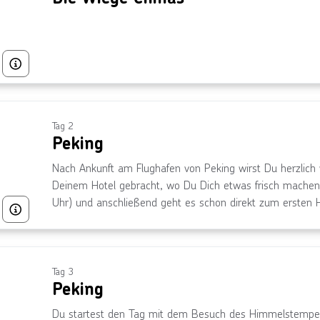
Bild von © gyn9038, lizensiert unter Getty Images/iStockphoto
Tag 2
Peking
Nach Ankunft am Flughafen von Peking wirst Du herzlic
Deinem Hotel gebracht, wo Du Dich etwas frisch machen
Uhr) und anschließend geht es schon direkt zum ersten 
Bild von © Zhang mengyang, lizensiert unter über Getty Images
Sommerpalast. Er liegt im Nordwesten der Stadt und ist 
Architektur und Gartengestaltung. Auf dem 290 Hektar gr
den kunstvollen Gärten, Pavillons, prächtigen Brücken u
kaiserliche Art zu leben wider. Mit Blick auf den Kunmin
Tag 3
Peking
Qianlong zum 60. Geburtstag seiner Mutter diesen Palast
der Harmonie. Über Wasserwege konnte die Kaiserfamili
Du startest den Tag mit dem Besuch des Himmelstempel