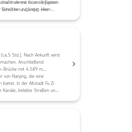
 sind mehrere tausend Figuren
druckt sie mit ihrer eleganten
ür Besucher zugängig. Hier
Schriften und bietet einen
rde, formiert in der
s Geschichte und Spiritualität
t sein von der Gigantomanie,
lem ihren mehreren Tausend
ca.5 Std.). Nach Ankunft wirst
u machen. Anschließend
tze-Brücke mit 4.589 m
 von Nanjing, die eine
ietet. In der Altstadt Fu Zi
e Kanäle, belebte Straßen und
 unvergessliche Erlebnisse