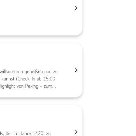
h willkommen geheißen und zu
 kannst (Check-In ab 15:00
Highlight von Peking - zum
ein Meisterwerk chinesischer
oßen Gelände spiegelt sich in
nd schönen Bächen die
g-See errichtete 1750 Kaiser
, einen Ort des Friedens und
e Peking mit dem Boot
s, der im Jahre 1420, zu