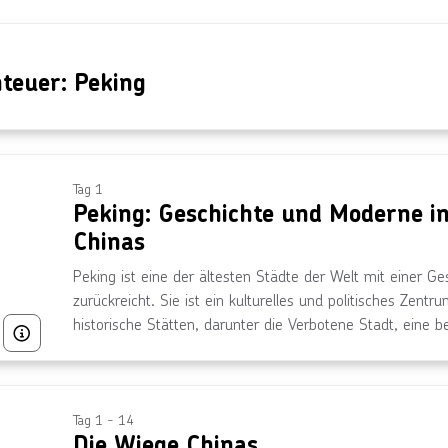
nteuer: Peking
Tag 1
Peking: Geschichte und Moderne i
Chinas
Peking ist eine der ältesten Städte der Welt mit einer G
zurückreicht. Sie ist ein kulturelles und politisches Zentr
historische Stätten, darunter die Verbotene Stadt, eine b
Bild von © SeanPavonePhoto, lizensiert unter Getty Images/iStockphoto
Palastanlage aus dem Ming- und Qing-Dynastie-Zeitalter
jedoch auch eine pulsierende Metropole mit Wolkenkratz
ausgeprägten kulturellen Erbe.
Tag 1 - 14
Die Wiege Chinas