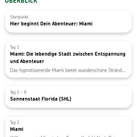
ÜBERBLICK
Startpunkt
Hier beginnt Dein Abenteuer: Miami
Bild von © M
Tag 1
Miami: Die lebendige Stadt zwischen Entspannung
und Abenteuer
Das hypnotisierende Miami bietet wunderschöne Strände,
glamouröse Straßen und ein warmes und sonniges Klima.
Bild von © 
Verbringe den Tag am berühmten weißen Sandstrand der
Stadt, bevor Du in einem der ausgezeichneten
Tag 1 - 8
Sonnenstaat Florida (SHL)
Restaurants essen gehst und anschließend das lebhafte
Nachtleben erkundest.
Bild von © 
Tag 2
Miami