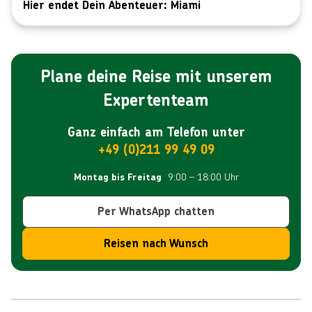
Hier endet Dein Abenteuer: Miami
Restaurants essen gehst und anschließend das lebhafte
Nachtleben erkundest.
Plane deine Reise mit unserem
Expertenteam
Ganz einfach am Telefon unter
+49 (0)211 99 49 09
9:00 – 18:00 Uhr
Montag bis Freitag
Per WhatsApp chatten
Reisen nach Wunsch
Reiseroute