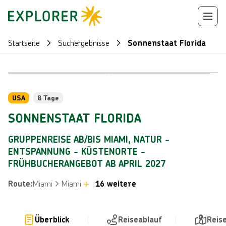
Startseite
Suchergebnisse
Sonnenstaat Florida
Bild von © M
Bild von © Quentin Bacon, lizensiert unter Visit Florida
Reiseroute
+
21
USA
8 Tage
SONNENSTAAT FLORIDA
GRUPPENREISE AB/BIS MIAMI, NATUR -
ENTSPANNUNG - KÜSTENORTE -
FRÜHBUCHERANGEBOT AB APRIL 2027
Miami
Miami
16 weitere
Route
:
Überblick
Reiseablauf
Reis