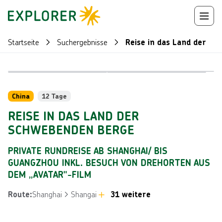
Startseite
Suchergebnisse
Reise in das Land der s
Bild von © 
Bild von © zhaojiankang, lizensiert unter Getty Images/iStock
Reiseroute
+
56
China
12 Tage
REISE IN DAS LAND DER
SCHWEBENDEN BERGE
PRIVATE RUNDREISE AB SHANGHAI/ BIS
GUANGZHOU INKL. BESUCH VON DREHORTEN AUS
DEM „AVATAR"-FILM
Shanghai
Shangai
31 weitere
Route
: