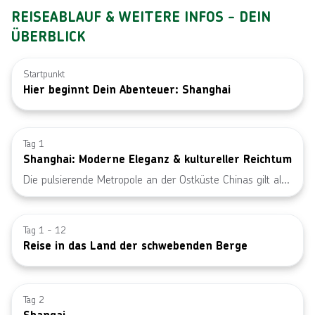
REISEABLAUF & WEITERE INFOS - DEIN
ÜBERBLICK
Startpunkt
Hier beginnt Dein Abenteuer: Shanghai
Bild von © z
Tag 1
Shanghai: Moderne Eleganz & kultureller Reichtum
Die pulsierende Metropole an der Ostküste Chinas gilt als
Finanz- und Wirtschaftszentrum des Landes. Die
Bild von © 
beeindruckende Skyline der Stadt ist geprägt von
Wolkenkratzern, wie dem Jin Mao Tower oder dem
Tag 1 - 12
Reise in das Land der schwebenden Berge
Shanghai Tower, und spiegelt ihre junge, moderne
Entwicklung wider. The Bund (auch Waitan genannt) ist
Bild von © 
eine Uferpromenade am Huangpu-Fluss, welche einen
atemberaubenden Blick auf die historische Architektur der
Tag 2
Stadt bietet, darunter auch auf klassische, europäische