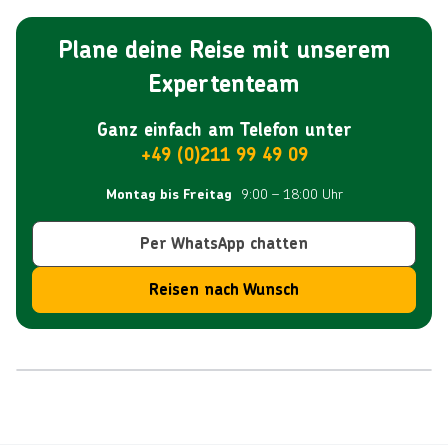
Köstlichkeiten in den zahlreichen Garküchen. Während
einer abendlichen Bootsfahrt im Victoria Harbour kannst
Plane deine Reise mit unserem
Du die imposanten Lichter der Stadt bewundern.
Expertenteam
Hongkong bietet eine unvergessliche Mischung aus
urbanem Glanz und kultureller Vielfalt.
Ganz einfach am Telefon unter
+49 (0)211 99 49 09
9:00 – 18:00 Uhr
Montag bis Freitag
Per WhatsApp chatten
Reisen nach Wunsch
Reiseroute