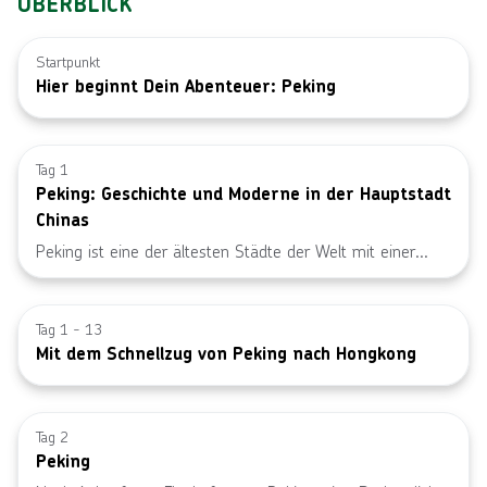
ÜBERBLICK
Startpunkt
Hier beginnt Dein Abenteuer: Peking
Bild von © S
Tag 1
Peking: Geschichte und Moderne in der Hauptstadt
Chinas
Peking ist eine der ältesten Städte der Welt mit einer
Geschichte, die über 3.000 Jahre zurückreicht. Sie ist ein
Bild von © g
kulturelles und politisches Zentrum und beherbergt viele
historische Stätten, darunter die Verbotene Stadt, eine
Tag 1 - 13
Mit dem Schnellzug von Peking nach Hongkong
beeindruckende, kaiserliche Palastanlage aus dem Ming-
und Qing-Dynastie-Zeitalter. Das moderne Peking ist
Bild von © S
jedoch auch eine pulsierende Metropole mit
Wolkenkratzern, Einkaufszentren und einem ausgeprägten
Tag 2
kulturellen Erbe.
Peking