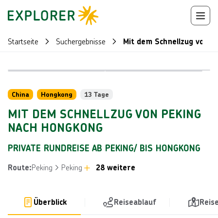
Startseite
Suchergebnisse
Mit dem Schnellzug von 
Bild von © g
Bild von © gyn9038, lizensiert unter über Getty Images
Reiseroute
+
67
China
Hongkong
13 Tage
MIT DEM SCHNELLZUG VON PEKING
NACH HONGKONG
PRIVATE RUNDREISE AB PEKING/ BIS HONGKONG
Peking
Peking
28 weitere
Route
:
Überblick
Reiseablauf
Reis