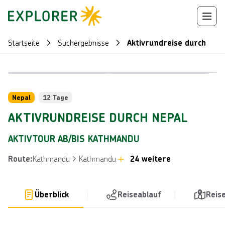
Startseite
Suchergebnisse
Aktivrundreise durch Nep
Bild von © 
Bild von © Jui-Chi Chan über Getty Images
Reiseroute
+
27
Nepal
12 Tage
AKTIVRUNDREISE DURCH NEPAL
AKTIVTOUR AB/BIS KATHMANDU
Kathmandu
Kathmandu
24 weitere
Route
:
Überblick
Reiseablauf
Reis