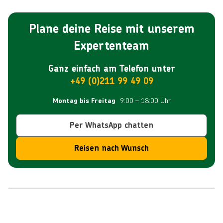
durch die malerische Altstadt, genieße die Sonne an den
der Ausflug durch eine alternative Tour ersetzt.
Stränden und lass Dich von der faszinierenden Schönheit
dieser bezaubernden Küstenstadt verzaubern.
Plane deine Reise mit unserem
Expertenteam
Ganz einfach am Telefon unter
+49 (0)211 99 49 09
9:00 – 18:00 Uhr
Montag bis Freitag
Per WhatsApp chatten
Reisen nach Wunsch
Reiseroute