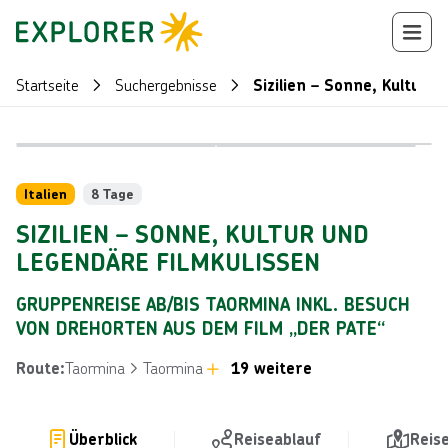
Startseite
Suchergebnisse
Sizilien – Sonne, Kultur 
Bild von © 
Bild von © Julia Lavrinenko über Getty Images
Reiseroute
+
45
Italien
8 Tage
SIZILIEN – SONNE, KULTUR UND
LEGENDÄRE FILMKULISSEN
GRUPPENREISE AB/BIS TAORMINA INKL. BESUCH
VON DREHORTEN AUS DEM FILM „DER PATE“
Taormina
Taormina
19 weitere
Route
:
Überblick
Reiseablauf
Reis