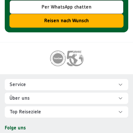
Per WhatsApp chatten
Reisen nach Wunsch
Footer
Footer navigation
Service
Hilfe und FAQ
Über uns
Kontakt
Über Explorer
Top Reiseziele
Sicher reisen
Jobs
Rundreisen Albanien
Folge uns
Individuelle Reiseplanung
Für Partner