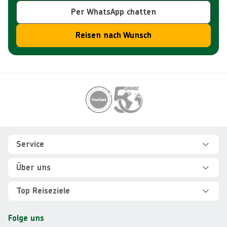
Per WhatsApp chatten
Reisen nach Wunsch
Footer
Footer navigation
Service
Hilfe und FAQ
Über uns
Kontakt
Über Explorer
Top Reiseziele
Sicher reisen
Jobs
Rundreisen Albanien
Folge uns
Individuelle Reiseplanung
Für Partner