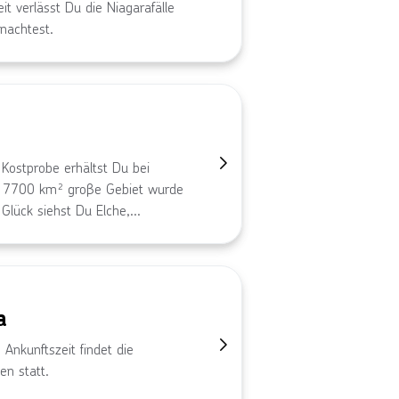
it verlässt Du die Niagarafälle
nachtest.
 Kostprobe erhältst Du bei
er 7700 km² groβe Gebiet wurde
Glück siehst Du Elche,
a
Ankunftszeit findet die
en statt.