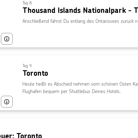
Tag 8
Thousand Islands Nationalpark - 
Anschließend fährst Du entlang des Ontariosees zurück n
Bild von © pabradyphoto über Getty Images
Tag 9
Toronto
Heute heißt es Abschied nehmen vom schönen Osten Kan
Flughafen bequem per Shuttlebus Deines Hotels.
Bild von © f11photo über Getty Images
euer: Toronto