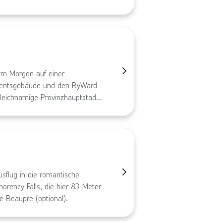
am Morgen auf einer
amentsgebäude und den ByWard
leichnamige Provinzhauptstadt.
amerika mit einem Altstadtkern
 UNESCO zum Weltkulturerbe
hrt, bevor Du Dein Hotel
usflug in die romantische
rency Falls, die hier 83 Meter
de Beaupre (optional).