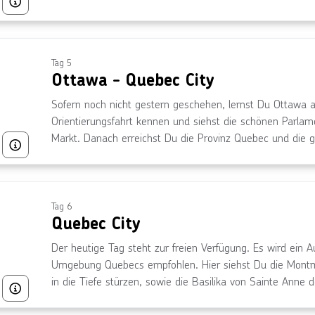
Bild von © tiger_barb über Getty Images
Tag 5
Ottawa - Quebec City
Sofern noch nicht gestern geschehen, lernst Du Ottawa 
Orientierungsfahrt kennen und siehst die schönen Parl
Markt. Danach erreichst Du die Provinz Quebec und die g
Bild von © Elijah-Lovkoff, lizensiert unter über Getty Images
Die Ville de Quebec ist eine der ältesten Städte in Nord
und intakten Festungsanlagen. Sie wurde 1985 von der
erklärt. Du siehst die Stadt bei Ankunft auf einer Rundfa
erreichst.
Tag 6
Quebec City
Der heutige Tag steht zur freien Verfügung. Es wird ein A
Umgebung Quebecs empfohlen. Hier siehst Du die Montmo
in die Tiefe stürzen, sowie die Basilika von Sainte Anne 
Bild von © Québec, City and Region / Frenette, Jean-François