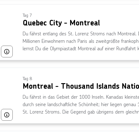
Tag 7
Quebec City - Montreal
Du fährst entlang des St. Lorenz Stroms nach Montreal. D
Millionen Einwohnern nach Paris als zweitgrößte frankoph
lernst Du die Olympiastadt Montreal auf einer Rundfahrt 
Bild von © hdecumont, lizensiert unter über Getty Images
Innenstadt, die Altstadt und den Mont Royal, der der St
Tag 8
Montreal - Thousand Islands Nati
Du fährst in das Gebiet der 1000 Inseln. Kanadas kleinst
durch seine landschaftliche Schönheit; hier liegen genau 
St. Lorenz Stroms. Die Gegend gab übrigens dem gleich
Bild von © jenifoto über Getty Images
Namen und ist seit 2002 UNESCO-Biosphärenreservat. Es
Bootsfahrt (optional).