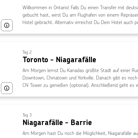
Willkommen in Ontario! Falls Du einen Transfer mit deuts
gebucht hast, wirst Du am Flughafen von einem Repräs
Hotel gebracht. Alternativ erreichst Du Dein Hotel auch p
Bild von © Vincent_St_Thomas über Getty Images
Tag 2
Toronto - Niagarafälle
Am Morgen lernst Du Kanadas größte Stadt auf einer Run
Downtown, Chinatown und Yorkville. Danach gibt es noch
CN Tower zu genießen (optional). Anschließend geht es 
Bild von © OceanFishing über Getty Images
Niagarafällen, einem Weltwunder unserer Erde
Tag 3
Niagarafälle - Barrie
Am Morgen hast Du noch die Möglichkeit, Niagarafälle a