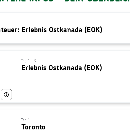
nteuer: Erlebnis Ostkanada (EOK)
Tag 1 - 9
Erlebnis Ostkanada (EOK)
Bild von © Elijah-Lovkoff über Getty Images
Tag 1
Toronto