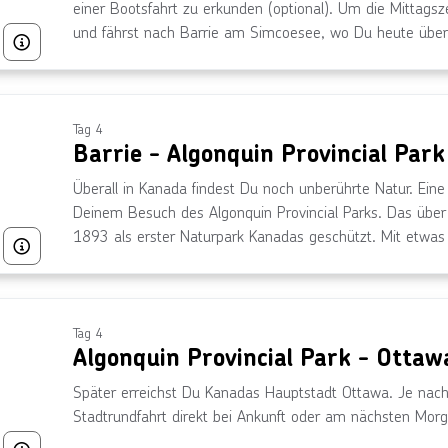
einer Bootsfahrt zu erkunden (optional). Um die Mittagsze
und fährst nach Barrie am Simcoesee, wo Du heute über
Bild von © Chris Futcher /
chris@kaspi.ca
/
www.kaspi.ca
Tag 4
Barrie - Algonquin Provincial Park
Überall in Kanada findest Du noch unberührte Natur. Eine
Deinem Besuch des Algonquin Provincial Parks. Das üb
1893 als erster Naturpark Kanadas geschützt. Mit etwas 
Bild von © OTMPC, lizensiert unter Ontario Tourism
Schwarzbären, Wölfe oder Biber.
Tag 4
Algonquin Provincial Park - Ottaw
Später erreichst Du Kanadas Hauptstadt Ottawa. Je nach 
Stadtrundfahrt direkt bei Ankunft oder am nächsten Morg