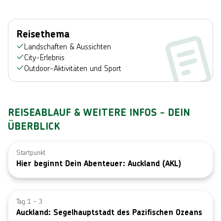
Reisethema
Landschaften & Aussichten
City-Erlebnis
Outdoor-Aktivitäten und Sport
REISEABLAUF & WEITERE INFOS - DEIN
ÜBERBLICK
Startpunkt
Hier beginnt Dein Abenteuer: Auckland (AKL)
Bild von © T
Tag 1 - 3
Auckland: Segelhauptstadt des Pazifischen Ozeans