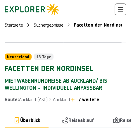
Startseite
Suchergebnisse
Facetten der Nordinsel
Bild von © 
Bild von © Chris McLennan
Reiseroute
+
80
Neuseeland
13 Tage
FACETTEN DER NORDINSEL
MIETWAGENRUNDREISE AB AUCKLAND/ BIS
WELLINGTON - INDIVIDUELL ANPASSBAR
Auckland (AKL)
Auckland
7 weitere
Route
:
Überblick
Reiseablauf
Reis