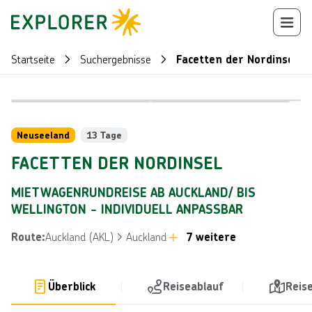
Startseite
Suchergebnisse
Facetten der Nordinsel
Bild von © 
Bild von © Chris McLennan
Reiseroute
+
83
Neuseeland
13 Tage
FACETTEN DER NORDINSEL
MIETWAGENRUNDREISE AB AUCKLAND/ BIS
WELLINGTON - INDIVIDUELL ANPASSBAR
Auckland (AKL)
Auckland
7 weitere
Route
:
Überblick
Reiseablauf
Reis