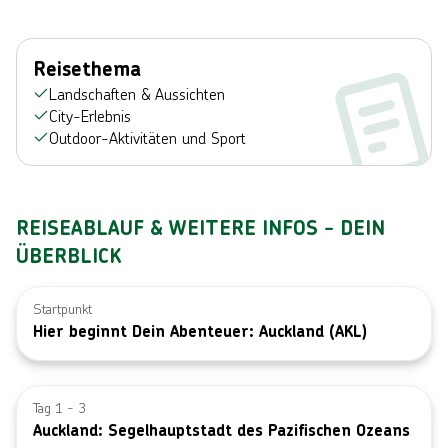
Reisethema
Landschaften & Aussichten
City-Erlebnis
Outdoor-Aktivitäten und Sport
REISEABLAUF & WEITERE INFOS - DEIN
ÜBERBLICK
Startpunkt
Hier beginnt Dein Abenteuer: Auckland (AKL)
Bild von © T
Tag 1 - 3
Auckland: Segelhauptstadt des Pazifischen Ozeans