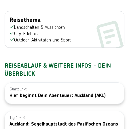
Reisethema
Landschaften & Aussichten
City-Erlebnis
Outdoor-Aktivitäten und Sport
REISEABLAUF & WEITERE INFOS - DEIN
ÜBERBLICK
Startpunkt
Hier beginnt Dein Abenteuer: Auckland (AKL)
Bild von © T
Tag 1 - 3
Auckland: Segelhauptstadt des Pazifischen Ozeans