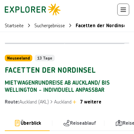
Startseite
Suchergebnisse
Facetten der Nordinsel
Bild von © 
Bild von © Chris McLennan
Reiseroute
+
83
Neuseeland
13 Tage
FACETTEN DER NORDINSEL
MIETWAGENRUNDREISE AB AUCKLAND/ BIS
WELLINGTON - INDIVIDUELL ANPASSBAR
Auckland (AKL)
Auckland
7 weitere
Route
:
Überblick
Reiseablauf
Reis