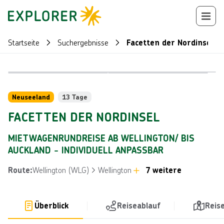
Startseite
Suchergebnisse
Facetten der Nordinsel
Bild von © 
Bild von © Kirsten Simcox 2014
Reiseroute
+
80
Neuseeland
13 Tage
FACETTEN DER NORDINSEL
MIETWAGENRUNDREISE AB WELLINGTON/ BIS
AUCKLAND - INDIVIDUELL ANPASSBAR
Wellington (WLG)
Wellington
7 weitere
Route
:
Überblick
Reiseablauf
Reis