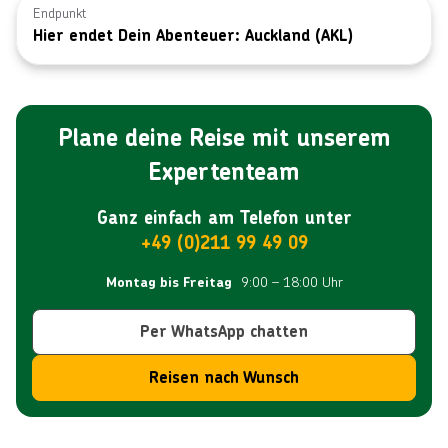
sein möchtest – hier findest Du unvergessliche Erlebnisse.
malerischen Buchten umgeben. Als pulsierende Metropole
Endpunkt
Hier endet Dein Abenteuer: Auckland (AKL)
bietet Auckland Dir eine einzigartige Mischung aus
urbanem Flair und naturnaher Schönheit. Entdecke die
lebendige Kulturszene, genieße die kulinarischen
Highlights und erkunde die vielfältigen
Freizeitmöglichkeiten, die von aufregenden Outdoor-
Plane deine Reise mit unserem
Abenteuern bis hin zu entspannten Strandtagen reichen.
Expertenteam
Ganz einfach am Telefon unter
+49 (0)211 99 49 09
9:00 – 18:00 Uhr
Montag bis Freitag
Per WhatsApp chatten
Reisen nach Wunsch
Reiseroute