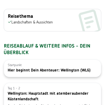
Reisethema
Landschaften & Aussichten
REISEABLAUF & WEITERE INFOS - DEIN
ÜBERBLICK
Startpunkt
Hier beginnt Dein Abenteuer: Wellington (WLG)
Bild von © R
Tag 1 - 2
Wellington: Hauptstadt mit atemberaubender
Küstenlandschaft