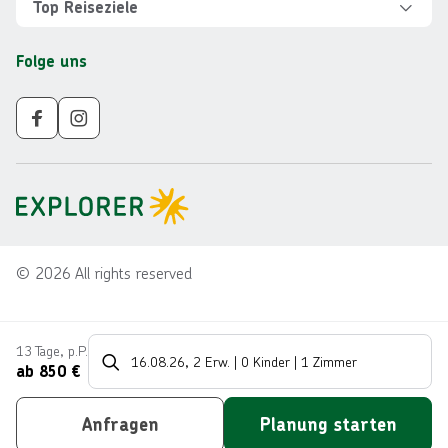
Über Explorer
Top Reiseziele
Sicher reisen
Jobs
Rundreisen Albanien
Folge uns
Individuelle Reiseplanung
Für Partner
Rundreisen Vietnam
Newsletter
Veranstalter AGB
Rundreisen Norwegen
Nachhaltigkeit
Impressum
Rundreisen Peru
Gruppenreisen ab 10 Personen
Datenschutz
Rundreisen Mauritius
Reisetrends
Barrierefreiheit
Rundreisen Schweden
©
2026
All rights reserved
13 Tage
,
p.P.
16.08.26
,
2 Erw.
|
0 Kinder
|
1 Zimmer
ab
850
€
Anfragen
Planung starten