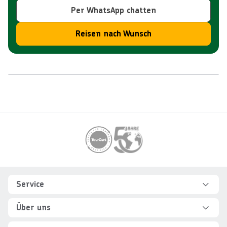
Per WhatsApp chatten
Reisen nach Wunsch
Reiseroute
Footer
Footer navigation
Service
Hilfe und FAQ
Über uns
Kontakt