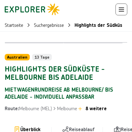
Startseite
Suchergebnisse
Highlights der Südküste -
Bild von © T
Bild von © Tourism Australia
Reiseroute
+
89
Australien
13 Tage
HIGHLIGHTS DER SÜDKÜSTE -
MELBOURNE BIS ADELAIDE
MIETWAGENRUNDREISE AB MELBOURNE/ BIS
ADELAIDE - INDIVIDUELL ANPASSBAR
Melbourne (MEL)
Melbourne
8 weitere
Route
:
Überblick
Reiseablauf
Reis