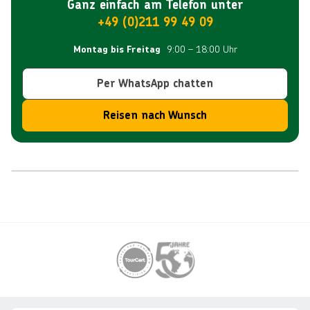
Ganz einfach am Telefon unter
+49 (0)211 99 49 09
9:00 – 18:00 Uhr
Montag bis Freitag
Per WhatsApp chatten
Reisen nach Wunsch
Reiseroute
Footer