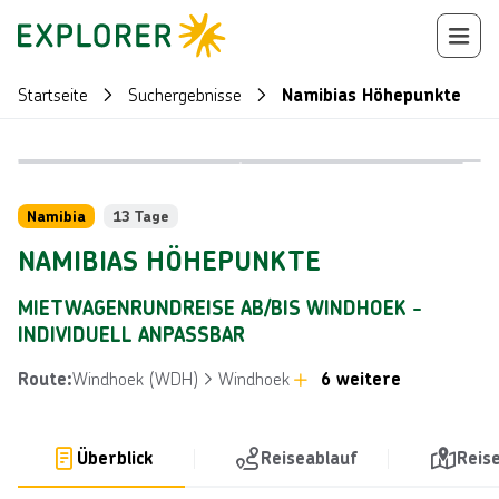
Startseite
Suchergebnisse
Namibias Höhepunkte
Bild von Fra
Bild von © Gerold Grotelueschen, lizensiert unter Getty Images
Reiseroute
+
40
Namibia
13 Tage
NAMIBIAS HÖHEPUNKTE
MIETWAGENRUNDREISE AB/BIS WINDHOEK -
INDIVIDUELL ANPASSBAR
Windhoek (WDH)
Windhoek
6 weitere
Route
:
Überblick
Reiseablauf
Reis