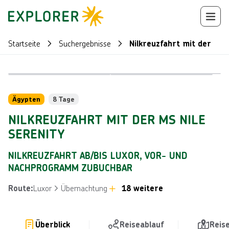
Startseite
Suchergebnisse
Nilkreuzfahrt mit der MS 
Reiseroute
+
39
Ägypten
8 Tage
NILKREUZFAHRT MIT DER MS NILE
SERENITY
NILKREUZFAHRT AB/BIS LUXOR, VOR- UND
NACHPROGRAMM ZUBUCHBAR
Luxor
Übernachtung
18 weitere
Route
:
Überblick
Reiseablauf
Reis