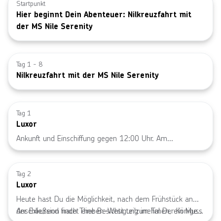
Startpunkt
Hier beginnt Dein Abenteuer: Nilkreuzfahrt mit
der MS Nile Serenity
Tag 1 - 8
Nilkreuzfahrt mit der MS Nile Serenity
Tag 1
Luxor
Ankunft und Einschiffung gegen 12:00 Uhr. Am
Nachmittag kannst Du das Luxor-Museum (3) besuchen
Bild von © 
- ein wahres Juwel für Geschichts- und
Kulturinteressierte. Hier kannst Du eine beeindruckende
Tag 2
Luxor
Sammlung von Artefakten aus dem alten Ägypten
bewundern, darunter Statuen, Schmuck und Mumien. Die
Heute hast Du die Möglichkeit, nach dem Frühstück an
gut kuratierten Ausstellungen bieten Dir einen
der Exkursion nach Theben-West teilzunehmen, ein Muss
Anschließend findet eine Besichtigung im Tal Der Könige
faszinierenden Einblick in die glorreiche Vergangenheit