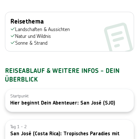
Reisethema
Landschaften & Aussichten
Natur und Wildnis
Sonne & Strand
REISEABLAUF & WEITERE INFOS - DEIN
ÜBERBLICK
Startpunkt
Hier beginnt Dein Abenteuer: San José (SJO)
Bild von © G
Tag 1 - 2
San José (Costa Rica): Tropisches Paradies mit