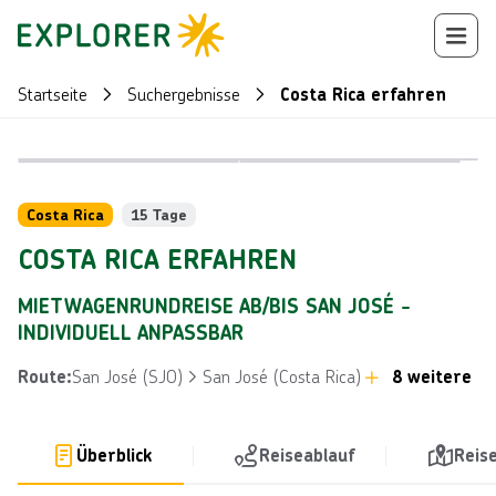
Startseite
Suchergebnisse
Costa Rica erfahren
Bild von © O
Bild von © Dennis Alberto Gonzalez Salas über Getty Images
Reiseroute
+
74
Costa Rica
15 Tage
COSTA RICA ERFAHREN
MIETWAGENRUNDREISE AB/BIS SAN JOSÉ -
INDIVIDUELL ANPASSBAR
San José (SJO)
San José (Costa Rica)
8 weitere
Route
:
Überblick
Reiseablauf
Reis