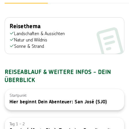
Reisethema
Landschaften & Aussichten
Natur und Wildnis
Sonne & Strand
REISEABLAUF & WEITERE INFOS - DEIN
ÜBERBLICK
Startpunkt
Hier beginnt Dein Abenteuer: San José (SJO)
Bild von © G
Tag 1 - 2