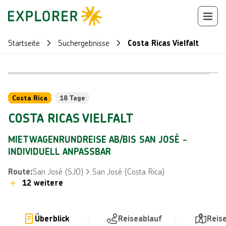
Startseite
Suchergebnisse
Costa Ricas Vielfalt
Bild von © O
Bild von © alexeys über Getty Images
Reiseroute
+
106
Costa Rica
18 Tage
COSTA RICAS VIELFALT
MIETWAGENRUNDREISE AB/BIS SAN JOSÉ -
INDIVIDUELL ANPASSBAR
San José (SJO)
San José (Costa Rica)
Route
:
12 weitere
Überblick
Reiseablauf
Reis