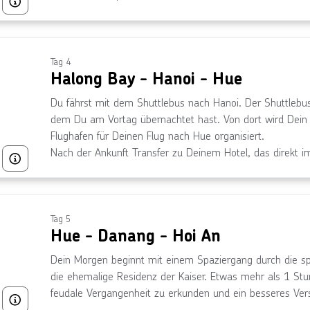
Abendessen. Lass den Abend entspannt ausklingen und ge
Bild von © Getty Images/iStockphoto
die Schönheit der Umgebung auf Dich wirken lässt. Ansch
Atmosphäre auf dem Wasser. Unterkunft an Bord in einer
aus Deiner Kabine, und im Restaurant erwartet Dich ein 
Bad.
Boot gemächlich zurück zum Hafen fährt. Im Hafen an
10:30 Uhr von Bord.
Tag 4
Halong Bay - Hanoi - Hue
Du fährst mit dem Shuttlebus nach Hanoi. Der Shuttlebus
dem Du am Vortag übernachtet hast. Von dort wird Dein 
Flughafen für Deinen Flug nach Hue organisiert.
Nach der Ankunft Transfer zu Deinem Hotel, das direkt i
Bild von © HuyThoai über Getty Images
Tag 5
Hue - Danang - Hoi An
Dein Morgen beginnt mit einem Spaziergang durch die spr
die ehemalige Residenz der Kaiser. Etwas mehr als 1 St
feudale Vergangenheit zu erkunden und ein besseres Vers
Bild von © Getty Images/iStockphoto
einer noch nicht so lange zurückliegenden königlichen 