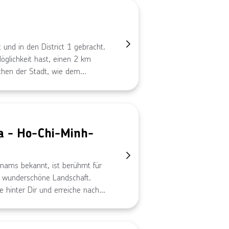
und in den District 1 gebracht.
glichkeit hast, einen 2 km
chen der Stadt, wie dem
er dem Rathaus, zu
ncheckst, es Dir im Zimmer
kannst.
a - Ho-Chi-Minh-
nams bekannt, ist berühmt für
ie wunderschöne Landschaft.
 hinter Dir und erreiche nach
ltas, etwa 30 Kilometer von
gst Du ein privates Boot und
Tages hält eine Vielzahl an