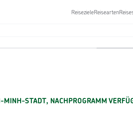
Reiseziele
Reisearten
Reise
Bild von © Getty Images/iStockphoto
HI-MINH-STADT, NACHPROGRAMM VERFÜ