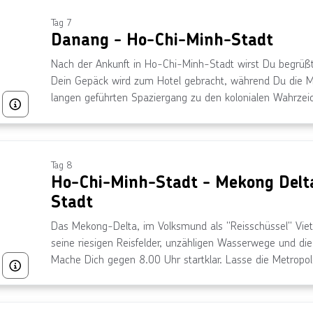
Tag 7
Danang - Ho-Chi-Minh-Stadt
Nach der Ankunft in Ho-Chi-Minh-Stadt wirst Du begrüßt 
Dein Gepäck wird zum Hotel gebracht, während Du die Mö
langen geführten Spaziergang zu den kolonialen Wahrzei
Bild von © saiko3p über Getty Images
Central Post Office, dem Continental Hotel, der Oper od
unternehmen. Der Spaziergang endet am Hotel, wo Du ei
bequem machen und den Tag in Ruhe ausklingen lassen 
Tag 8
Ho-Chi-Minh-Stadt - Mekong Delt
Stadt
Das Mekong-Delta, im Volksmund als "Reisschüssel" Viet
seine riesigen Reisfelder, unzähligen Wasserwege und d
Mache Dich gegen 8.00 Uhr startklar. Lasse die Metropole
Bild von © Qui Thinh Tran über Getty Images
etwa 2,5 Stunden eine weniger befahrene Region des De
der Mündung des mächtigen Flusses entfernt. Dort bestei
beginnst mit der Erkundung. Das Programm des heutigen 