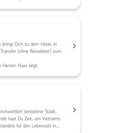
nieße die friedliche
ließend erfolgt der Check-out
 privaten Kabine mit eigenem
köstlicher Brunch, während das
gekommen, gehst Du gegen
 bringt Dich zu dem Hotel, in
Transfer (ohne Reiseleiter) zum
m Herzen Hues liegt.
ichwörtlich Verbotene Stadt,
unde hast Du Zeit, um Vietnams
tändnis für den Lebensstil in
Vergangenheit zu bekommen. Der