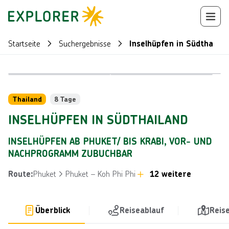
Startseite
Suchergebnisse
Inselhüpfen in Südthailan
Bild von © J
Bild von © f9photos über Getty Images
Reiseroute
+
33
Thailand
8 Tage
INSELHÜPFEN IN SÜDTHAILAND
INSELHÜPFEN AB PHUKET/ BIS KRABI, VOR- UND
NACHPROGRAMM ZUBUCHBAR
Phuket
Phuket – Koh Phi Phi
12 weitere
Route
:
Überblick
Reiseablauf
Reis