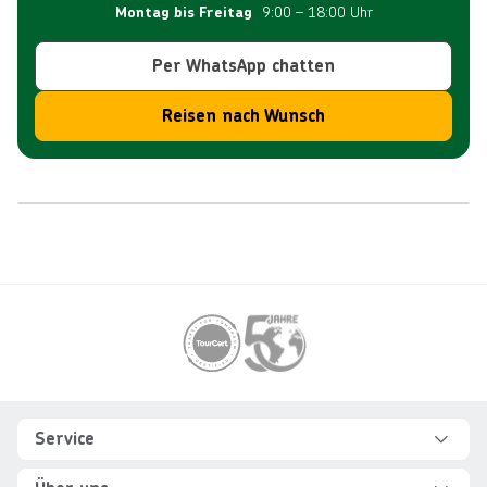
9:00 – 18:00 Uhr
Montag bis Freitag
Per WhatsApp chatten
Reisen nach Wunsch
Reiseroute
Footer
Footer navigation
Service
Hilfe und FAQ