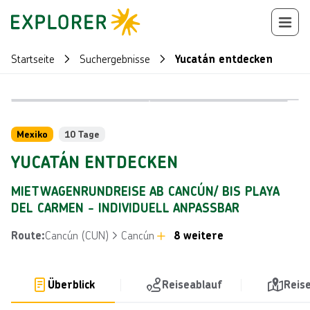
Startseite
Suchergebnisse
Yucatán entdecken
Bild von © 
Bild von © Simon Dannhauer über Getty Images
Reiseroute
+
85
Mexiko
10 Tage
YUCATÁN ENTDECKEN
MIETWAGENRUNDREISE AB CANCÚN/ BIS PLAYA
DEL CARMEN - INDIVIDUELL ANPASSBAR
Cancún (CUN)
Cancún
8 weitere
Route
:
Überblick
Reiseablauf
Reis