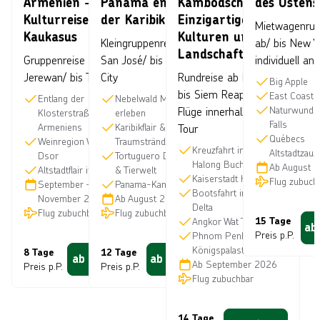
Armenien -
Panama entlang
Kambodscha:
des Ostens
Kulturreise im
der Karibik
Einzigartige
Mietwagenrun
Kaukasus
Kulturen und
Kleingruppenreise ab
ab/ bis New Y
Landschaften
Gruppenreise ab
San José/ bis Panama
individuell an
Jerewan/ bis Tiflis
City
Rundreise ab Hanoi/
Big Apple
bis Siem Reap inkl.
East Coast 
Entlang der
Nebelwald Monteverde
Naturwunder
Flüge innerhalb der
Klosterstraße
erleben
Falls
Armeniens
Karibikflair &
Tour
Québecs
Weinregion Wajoz
Traumstrände
Kreuzfahrt in der
Altstadtzaub
Dsor
Tortuguero Dschungel
Halong Bucht
Ab
August 
Altstadtflair in Tiflis
& Tierwelt
Kaiserstadt Hue
Flug zubuch
September
—
Panama-Kanal hautnah
Bootsfahrt im Mekong
November 2026
Ab
August 2026
Delta
Flug zubuchbar
Flug zubuchbar
Angkor Wat Tempel
15 Tage
ab
Preis p.P.
Phnom Penh
Königspalast
8 Tage
12 Tage
ab
1.410
€
ab
3.660
€
Ab
September 2026
Preis p.P.
Preis p.P.
Flug zubuchbar
14 Tage