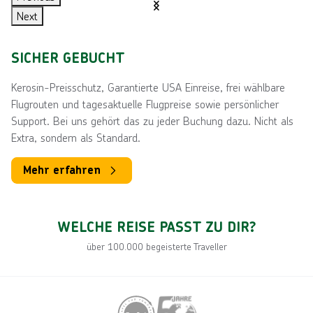
d
u
Next
I
M
G
I
S
a
r
s
a
r
t
c
e
i
SICHER GEBUCHT
l
r
i
a
h
r
t
a
o
e
l
o
k
i
Kerosin-Preisschutz, Garantierte USA Einreise, frei wählbare
n
k
c
i
t
u
u
Flugrouten und tagesaktuelle Flugpreise sowie persönlicher
d
k
h
e
t
n
s
Support. Bei uns gehört das zu jeder Buchung dazu. Nicht als
o
e
n
l
d
Extra, sondern als Standard.
n
a
e
l
n
n
Mehr erfahren
a
d
n
d
WELCHE REISE PASST ZU DIR?
über 100.000 begeisterte Traveller
C
R
S
G
a
o
a
e