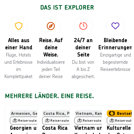
DAS IST EXPLORER
Alles aus
Reise. Auf
24/7 an
Bleibende
einer Hand
deine
deiner
Erinnerungen
Weise.
Seite
Flüge, Hotels
Einzigartige und
und Erlebnisse
Individualisiere
Du bist von
begeisternde
im
jeden Teil
A bis Z
Reiseerlebnisse
Komplettpaket
deiner Reise
abgesichert.
MEHRERE LÄNDER. EINE REISE.
Bild von frantic00, lizensiert unter © Getty Images/iStockphoto
Bild von © Francesco Ricca Iacomino üb
Bild von © taw
Armenien, Georgien
Costa Rica, Panama
Vietnam, Kambodscha
USA, Kanada
Bestsell
Reiseroute
Reiseroute
Reiseroute
Reiseroute
Georgien und
Costa Rica &
Vietnam und
Kulturelle