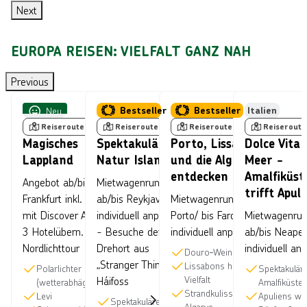
Next
I
G
S
N
E
D
EUROPA REISEN: VIELFALT GANZ NAH
D
G
E
E
E
M
Bild von Antti Viitala, lizensiert unter © Visit Finland
Bild von © Fyletto über Getty Images
Bild von © Kr
Previous
N
N
B
Finnland
Neu
Island
Bestseller
S
M
I
Portugal
Bestseller
Italien
Reiseroute
Reiseroute
Reiseroute
Reiseroute
U
I
L
Magisches
Spektakuläre
Porto, Lissabon
Dolce Vita 
N
T
D
Lappland
Natur Islands
und die Algarve
Meer -
S
D
E
entdecken
Amalfiküst
Angebot ab/bis
Mietwagenrundreise
H
I
R
trifft Apuli
Frankfurt inkl. Flug
ab/bis Reykjavik -
Mietwagenrundreise ab
I
S
B
mit Discover Airlines,
individuell anpassbar
Porto/ bis Faro -
Mietwagenrun
N
C
U
3 Hotelübern. und
- Besuche den
individuell anpassbar
ab/bis Neapel
E
O
C
Nordlichttour
Drehort aus
individuell an
Douro‑Weinlandschaften
„Stranger Things“ in
S
V
H
Lissabons historische
Polarlichter
Spektakulär
Vielfalt
Háifoss
(wetterabhägig)
Amalfiküste
T
E
T
Strandkulissen an der
Levi
Apuliens we
Spektakuläre
o
A
R
Algarve