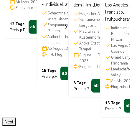
Ab
März 2027
- individuell anpassbar
dem Film „Der Pate“
Los Angeles /
Flug zubuchbar
Francisco,
Schnorcheln im
Magischer Ätna
Frühbucheran
kristallklarenWasser
Sizilianische
13 Tage
Entspannung unter
Bergdörfer
ab
3.900
€
Individueller
Preis p.P.
Palmen
Mediterrane
Badeaufentha
Authentisches
Küstenmomente
Hawaii
Inselleben
Antike Städte und
Las Vegas S
Ab
August 2026
Tempel
Casinos
inkl. Flug
August
—
Oktober
Grand Cany
2026
Panorama
Flug zubuchbar
Landschafte
15 Tage
ab
2.397
€
Valley
Preis p.P.
Ab
Mai 202
8 Tage
ab
1.350
€
Flug zubuch
Preis p.P.
15 Tage
ab
Preis p.P.
Next