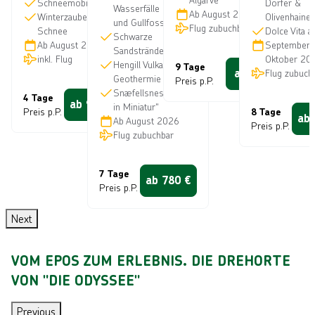
Schneemobilsafari
Dörfer &
Wasserfälle Háifoss
b
Ab
August 2026
T
A
Winterzauber &
Olivenhaine
und Gullfoss
Flug zubuchbar
a
Schnee
Dolce Vita 
E
I
Schwarze
Ab
August 2026
September
g
Sandstrände von Vík
R
J
inkl. Flug
Oktober 20
o
Hengill Vulkan &
9 Tage
ab
490
Flug zubuch
€
e
L
Geothermie
e
Preis p.P.
t
Snæfellsnes „Island
I
n
4 Tage
ab
949
€
in Miniatur"
z
Preis p.P.
8 Tage
t
N
ab
Ab
August 2026
t
Preis p.P.
d
E
Flug zubuchbar
l
e
S
o
c
7 Tage
s
A
ab
780
€
k
Preis p.P.
u
u
e
n
f
n
Next
d
n
F
a
VOM EPOS ZUM ERLEBNIS. DIE DREHORTE
l
c
o
h
VON "DIE ODYSSEE"
r
M
i
a
Previous