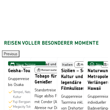
t
.
Reiseplanung
testen
REISEN VOLLER BESONDERER MOMENTE
Bild von © ake1150sb über Getty Images
Bild von © AlexKane über Getty Images
Bild von © Ani
Previous
Neue Termine
Trinidad und Tobago
Neu
Japan
Italien
USA
Reiseroute
Reiseroute
R
buchbar
Geisha-Tour
Sizilien – Sonne,
Naturwund
Reiseroute
Tobago für
Kultur und
Metropolen
Gruppenreise ab Tokyo/
Genießer
legendäre
Verlänger
bis Osaka
Filmkulissen
Hawaii
Standortreise inkl.
Tempel, Natur und
Flüge ab/bis Frankfurt
Gruppenreise ab/bis
Gruppenreise 
Kultur
mit Condor (An- und
Fuji Bergpanorama
Taormina inkl. Besuch
individueller
Megacity Tokyo
Abreise nur Dienstags)
von Drehorten aus
Badeverlänge