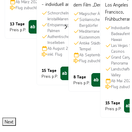
Ab
März 2027
- individuell anpassbar
dem Film „Der Pate“
Los Angeles /
Flug zubuchbar
Francisco,
Schnorcheln im
Magischer Ätna
Frühbucheran
kristallklarenWasser
Sizilianische
13 Tage
Entspannung unter
Bergdörfer
ab
3.900
€
Individueller
Preis p.P.
Palmen
Mediterrane
Badeaufentha
Authentisches
Küstenmomente
Hawaii
Inselleben
Antike Städte und
Las Vegas S
Ab
August 2026
Tempel
Casinos
inkl. Flug
Ab
September 2026
Grand Cany
Flug zubuchbar
Panorama
Landschafte
15 Tage
ab
2.397
€
Valley
Preis p.P.
8 Tage
ab
1.350
€
Ab
Mai 202
Preis p.P.
Flug zubuch
15 Tage
ab
Preis p.P.
Next