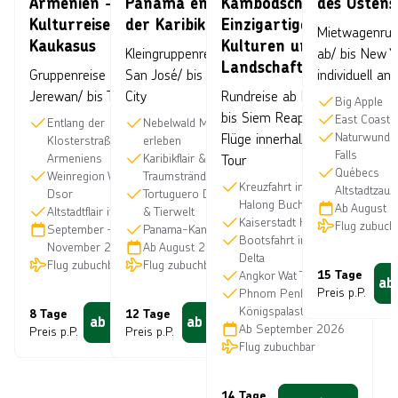
Armenien -
Panama entlang
Kambodscha:
des Ostens
Kulturreise im
der Karibik
Einzigartige
Mietwagenrun
Kaukasus
Kulturen und
Kleingruppenreise ab
ab/ bis New Y
Landschaften
Gruppenreise ab
San José/ bis Panama
individuell an
Jerewan/ bis Tiflis
City
Rundreise ab Hanoi/
Big Apple
bis Siem Reap inkl.
East Coast 
Entlang der
Nebelwald Monteverde
Naturwunder
Flüge innerhalb der
Klosterstraße
erleben
Falls
Armeniens
Karibikflair &
Tour
Québecs
Weinregion Wajoz
Traumstrände
Kreuzfahrt in der
Altstadtzaub
Dsor
Tortuguero Dschungel
Halong Bucht
Ab
August 
Altstadtflair in Tiflis
& Tierwelt
Kaiserstadt Hue
Flug zubuch
September
—
Panama-Kanal hautnah
Bootsfahrt im Mekong
November 2026
Ab
August 2026
Delta
Flug zubuchbar
Flug zubuchbar
Angkor Wat Tempel
15 Tage
ab
Preis p.P.
Phnom Penh
Königspalast
8 Tage
12 Tage
ab
1.410
€
ab
3.660
€
Ab
September 2026
Preis p.P.
Preis p.P.
Flug zubuchbar
14 Tage