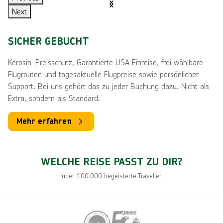
d
u
Next
I
M
G
I
S
a
r
s
a
r
t
c
e
i
SICHER GEBUCHT
l
r
i
a
h
r
t
a
o
e
l
o
k
i
Kerosin-Preisschutz, Garantierte USA Einreise, frei wählbare
n
k
c
i
t
u
u
Flugrouten und tagesaktuelle Flugpreise sowie persönlicher
d
k
h
e
t
n
s
Support. Bei uns gehört das zu jeder Buchung dazu. Nicht als
o
e
n
l
d
Extra, sondern als Standard.
n
a
e
l
n
n
Mehr erfahren
a
d
n
d
WELCHE REISE PASST ZU DIR?
über 100.000 begeisterte Traveller
C
R
S
G
a
o
a
e