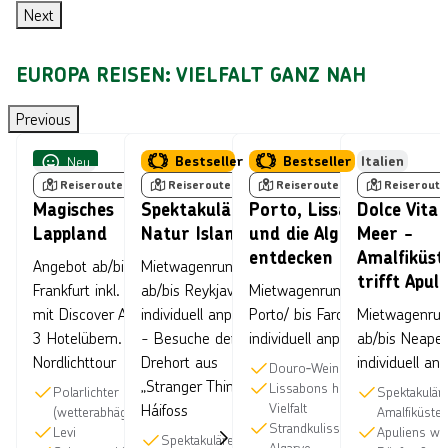
Next
I
G
S
N
E
D
EUROPA REISEN: VIELFALT GANZ NAH
D
G
E
E
E
M
Bild von Antti Viitala, lizensiert unter © Visit Finland
Bild von © Fyletto über Getty Images
Bild von © Kr
Previous
N
N
B
Finnland
Neu
Island
Bestseller
S
M
I
Portugal
Bestseller
Italien
Reiseroute
Reiseroute
Reiseroute
Reiseroute
U
I
L
Magisches
Spektakuläre
Porto, Lissabon
Dolce Vita 
N
T
D
Lappland
Natur Islands
und die Algarve
Meer -
S
D
E
entdecken
Amalfiküst
Angebot ab/bis
Mietwagenrundreise
H
I
R
trifft Apuli
Frankfurt inkl. Flug
ab/bis Reykjavik -
Mietwagenrundreise ab
I
S
B
mit Discover Airlines,
individuell anpassbar
Porto/ bis Faro -
Mietwagenrun
N
C
U
3 Hotelübern. und
- Besuche den
individuell anpassbar
ab/bis Neapel
E
O
C
Nordlichttour
Drehort aus
individuell an
Douro‑Weinlandschaften
„Stranger Things“ in
S
V
H
Lissabons historische
Polarlichter
Spektakulär
Vielfalt
Háifoss
(wetterabhägig)
Amalfiküste
T
E
T
Strandkulissen an der
Levi
Apuliens we
Spektakuläre
o
A
R
Algarve