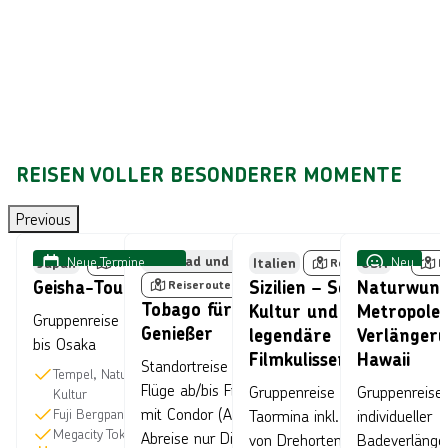
t
.
Reiseplanung
testen
REISEN VOLLER BESONDERER MOMENTE
Bild von © ake1150sb über Getty Images
Bild von © AlexKane über Getty Images
Bild von © Ani
Previous
Neue Termine
Trinidad und Tobago
Neu
Japan
Italien
USA
Reiseroute
Reiseroute
R
buchbar
Geisha-Tour
Sizilien – Sonne,
Naturwund
Reiseroute
Tobago für
Kultur und
Metropolen
Gruppenreise ab Tokyo/
Genießer
legendäre
Verlänger
bis Osaka
Filmkulissen
Hawaii
Standortreise inkl.
Tempel, Natur und
Flüge ab/bis Frankfurt
Gruppenreise ab/bis
Gruppenreise 
Kultur
mit Condor (An- und
Fuji Bergpanorama
Taormina inkl. Besuch
individueller
Megacity Tokyo
Abreise nur Dienstags)
von Drehorten aus
Badeverlänge