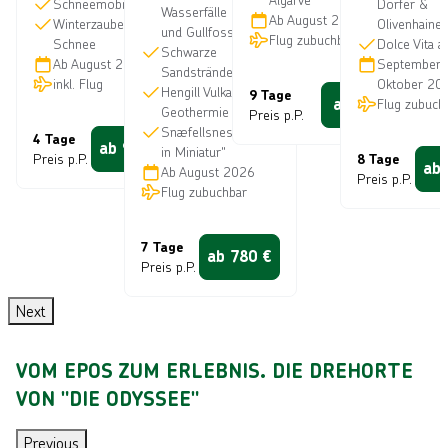
Schneemobilsafari
Dörfer &
Wasserfälle Háifoss
b
Ab
August 2026
T
A
Winterzauber &
Olivenhaine
und Gullfoss
Flug zubuchbar
a
Schnee
Dolce Vita 
E
I
Schwarze
Ab
August 2026
September
g
Sandstrände von Vík
R
J
inkl. Flug
Oktober 20
o
Hengill Vulkan &
9 Tage
ab
490
Flug zubuch
€
e
L
Geothermie
e
Preis p.P.
t
Snæfellsnes „Island
I
n
4 Tage
ab
949
€
in Miniatur"
z
Preis p.P.
8 Tage
t
N
ab
Ab
August 2026
t
Preis p.P.
d
E
Flug zubuchbar
l
e
S
o
c
7 Tage
s
A
ab
780
€
k
Preis p.P.
u
u
e
n
f
n
Next
d
n
F
a
VOM EPOS ZUM ERLEBNIS. DIE DREHORTE
l
c
o
h
VON "DIE ODYSSEE"
r
M
i
a
Previous