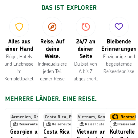
DAS IST EXPLORER
Alles aus
Reise. Auf
24/7 an
Bleibende
einer Hand
deine
deiner
Erinnerungen
Weise.
Seite
Flüge, Hotels
Einzigartige und
und Erlebnisse
Individualisiere
Du bist von
begeisternde
im
jeden Teil
A bis Z
Reiseerlebnisse
Komplettpaket
deiner Reise
abgesichert.
MEHRERE LÄNDER. EINE REISE.
Bild von frantic00, lizensiert unter © Getty Images/iStockphoto
Bild von © Francesco Ricca Iacomino üb
Bild von © taw
Armenien, Georgien
Costa Rica, Panama
Vietnam, Kambodscha
USA, Kanada
Bestsell
Reiseroute
Reiseroute
Reiseroute
Reiseroute
Georgien und
Costa Rica &
Vietnam und
Kulturelle